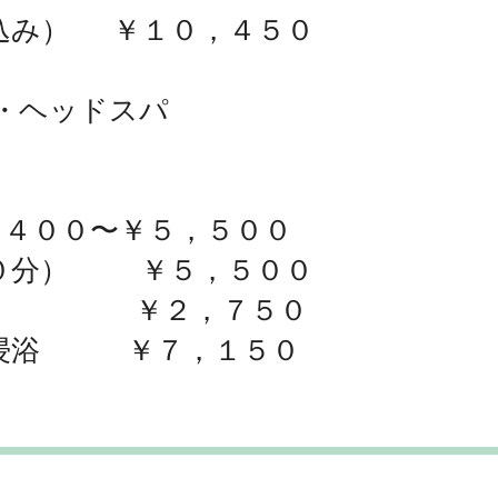
込み） ￥１０，４５０
・ヘッドスパ
〜￥５，５００
０分） ￥５，５００
分） ￥２，７５０
頭浸浴 ￥７，１５０