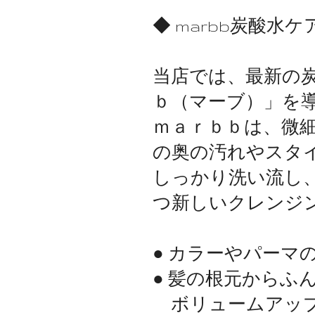
◆ marbb炭酸水
当店では、最新の
ｂ（マーブ）」を
ｍａｒｂｂは、微
の奥の汚れやスタ
しっかり洗い流し
つ新しいクレンジ
● カラーやパーマ
● 髪の根元からふ
ボリュームアッ