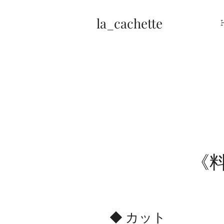
la_cachette
《
◆ カット